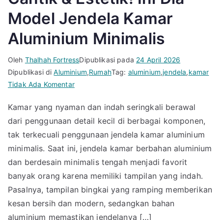
Model Jendela Kamar
Aluminium Minimalis
Oleh
Thalhah Fortress
Dipublikasi pada
24 April 2026
Dipublikasi di
Aluminium
,
Rumah
Tag:
aluminium
,
jendela
,
kamar
pada
Tidak Ada Komentar
Cantik
Kamar yang nyaman dan indah seringkali berawal
&
dari penggunaan detail kecil di berbagai komponen,
Estetik!
Ini
tak terkecuali penggunaan jendela kamar aluminium
Dia
minimalis. Saat ini, jendela kamar berbahan aluminium
Model
dan berdesain minimalis tengah menjadi favorit
Jendela
banyak orang karena memiliki tampilan yang indah.
Kamar
Pasalnya, tampilan bingkai yang ramping memberikan
Aluminium
kesan bersih dan modern, sedangkan bahan
Minimalis
aluminium memastikan jendelanya […]