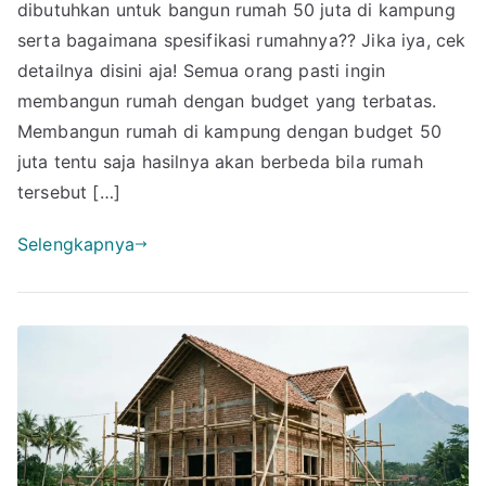
Bangun
dibutuhkan untuk bangun rumah 50 juta di kampung
Rumah
serta bagaimana spesifikasi rumahnya?? Jika iya, cek
50
detailnya disini aja! Semua orang pasti ingin
Juta
membangun rumah dengan budget yang terbatas.
di
Membangun rumah di kampung dengan budget 50
Kampung
juta tentu saja hasilnya akan berbeda bila rumah
&
tersebut […]
Spesifikasinya
Selengkapnya