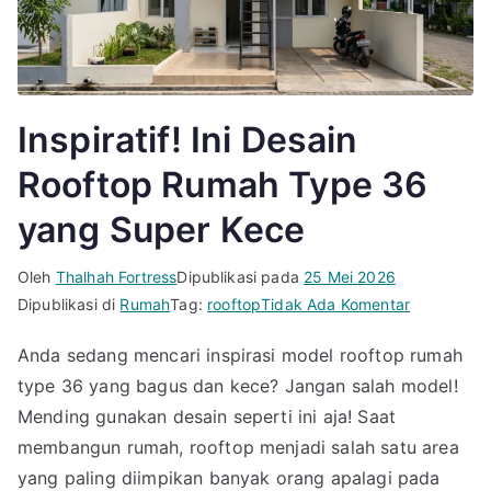
Inspiratif! Ini Desain
Rooftop Rumah Type 36
yang Super Kece
Oleh
Thalhah Fortress
Dipublikasi pada
25 Mei 2026
pada
Dipublikasi di
Rumah
Tag:
rooftop
Tidak Ada Komentar
Inspiratif!
Anda sedang mencari inspirasi model rooftop rumah
Ini
type 36 yang bagus dan kece? Jangan salah model!
Desain
Rooftop
Mending gunakan desain seperti ini aja! Saat
Rumah
membangun rumah, rooftop menjadi salah satu area
Type
yang paling diimpikan banyak orang apalagi pada