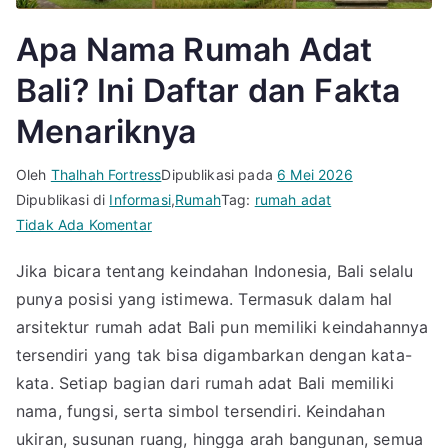
Apa Nama Rumah Adat
Bali? Ini Daftar dan Fakta
Menariknya
Oleh
Thalhah Fortress
Dipublikasi pada
6 Mei 2026
Dipublikasi di
Informasi
,
Rumah
Tag:
rumah adat
pada
Tidak Ada Komentar
Apa
Jika bicara tentang keindahan Indonesia, Bali selalu
Nama
punya posisi yang istimewa. Termasuk dalam hal
Rumah
Adat
arsitektur rumah adat Bali pun memiliki keindahannya
Bali?
tersendiri yang tak bisa digambarkan dengan kata-
Ini
kata. Setiap bagian dari rumah adat Bali memiliki
Daftar
nama, fungsi, serta simbol tersendiri. Keindahan
dan
ukiran, susunan ruang, hingga arah bangunan, semua