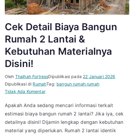
Cek Detail Biaya Bangun
Rumah 2 Lantai &
Kebutuhan Materialnya
Disini!
Oleh
Thalhah Fortress
Dipublikasi pada
22 Januari 2026
Dipublikasi di
Rumah
Tag:
bangun rumah
,
rumah
pada
Tidak Ada Komentar
Cek
Apakah Anda sedang mencari informasi terkait
Detail
estimasi biaya bangun rumah 2 lantai? Jika iya, cek
Biaya
Bangun
detailnya disini! Dijamin lengkap dengan kebutuhan
Rumah
material yang diperlukan. Rumah 2 lantai identik