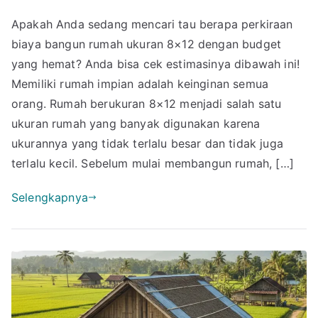
Ini
Apakah Anda sedang mencari tau berapa perkiraan
Loh
biaya bangun rumah ukuran 8×12 dengan budget
Perkiraan
Biaya
yang hemat? Anda bisa cek estimasinya dibawah ini!
Bangun
Memiliki rumah impian adalah keinginan semua
Rumah
orang. Rumah berukuran 8×12 menjadi salah satu
Ukuran
ukuran rumah yang banyak digunakan karena
8×12
ukurannya yang tidak terlalu besar dan tidak juga
Budget
terlalu kecil. Sebelum mulai membangun rumah, […]
Hemat
Selengkapnya