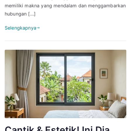
Fakta
memiliki makna yang mendalam dan menggambarkan
Menariknya
hubungan […]
Selengkapnya
Cantik & Estetik! Ini Dia