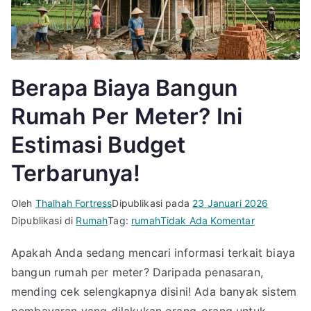
Berapa Biaya Bangun
Rumah Per Meter? Ini
Estimasi Budget
Terbarunya!
Oleh
Thalhah Fortress
Dipublikasi pada
23 Januari 2026
pada
Dipublikasi di
Rumah
Tag:
rumah
Tidak Ada Komentar
Berapa
Apakah Anda sedang mencari informasi terkait biaya
Biaya
bangun rumah per meter? Daripada penasaran,
Bangun
Rumah
mending cek selengkapnya disini! Ada banyak sistem
Per
pembayaran yang dilakukan orang-orang untuk