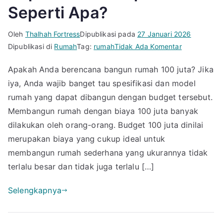
Seperti Apa?
Oleh
Thalhah Fortress
Dipublikasi pada
27 Januari 2026
pada
Dipublikasi di
Rumah
Tag:
rumah
Tidak Ada Komentar
Bangun
Apakah Anda berencana bangun rumah 100 juta? Jika
Rumah
iya, Anda wajib banget tau spesifikasi dan model
100
Juta
rumah yang dapat dibangun dengan budget tersebut.
Dapat
Membangun rumah dengan biaya 100 juta banyak
Model
dilakukan oleh orang-orang. Budget 100 juta dinilai
&
merupakan biaya yang cukup ideal untuk
Spesifikasi
membangun rumah sederhana yang ukurannya tidak
Seperti
terlalu besar dan tidak juga terlalu […]
Apa?
Selengkapnya