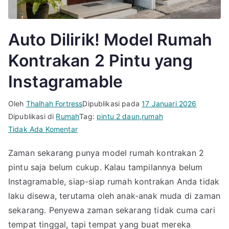
Auto Dilirik! Model Rumah
Kontrakan 2 Pintu yang
Instagramable
Oleh
Thalhah Fortress
Dipublikasi pada
17 Januari 2026
Dipublikasi di
Rumah
Tag:
pintu 2 daun
,
rumah
pada
Tidak Ada Komentar
Auto
Zaman sekarang punya model rumah kontrakan 2
Dilirik!
pintu saja belum cukup. Kalau tampilannya belum
Model
Rumah
Instagramable, siap-siap rumah kontrakan Anda tidak
Kontrakan
laku disewa, terutama oleh anak-anak muda di zaman
2
sekarang. Penyewa zaman sekarang tidak cuma cari
Pintu
tempat tinggal, tapi tempat yang buat mereka