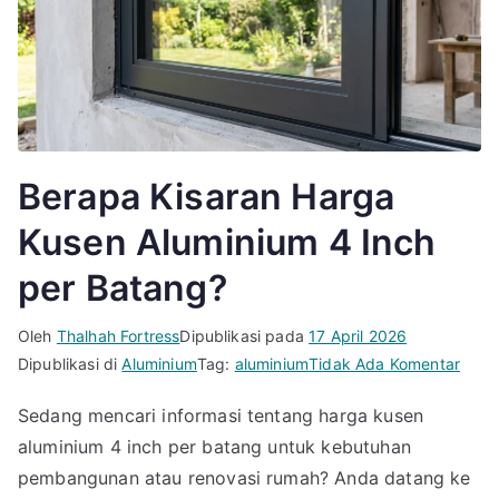
Berapa Kisaran Harga
Kusen Aluminium 4 Inch
per Batang?
Oleh
Thalhah Fortress
Dipublikasi pada
17 April 2026
pada
Dipublikasi di
Aluminium
Tag:
aluminium
Tidak Ada Komentar
Bera
Sedang mencari informasi tentang harga kusen
Kisar
aluminium 4 inch per batang untuk kebutuhan
Harg
Kuse
pembangunan atau renovasi rumah? Anda datang ke