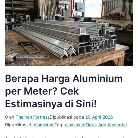
Berapa Harga Aluminium
per Meter? Cek
Estimasinya di Sini!
Oleh
Thalhah Fortress
Dipublikasi pada
20 April 2026
pada
Dipublikasi di
Aluminium
Tag:
aluminium
Tidak Ada Komentar
Bera