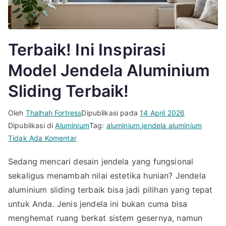
Terbaik! Ini Inspirasi
Model Jendela Aluminium
Sliding Terbaik!
Oleh
Thalhah Fortress
Dipublikasi pada
14 April 2026
Dipublikasi di
Aluminium
Tag:
aluminium
,
jendela aluminium
pada
Tidak Ada Komentar
Terbaik!
Sedang mencari desain jendela yang fungsional
Ini
sekaligus menambah nilai estetika hunian? Jendela
Inspirasi
Model
aluminium sliding terbaik bisa jadi pilihan yang tepat
Jendela
untuk Anda. Jenis jendela ini bukan cuma bisa
Aluminium
menghemat ruang berkat sistem gesernya, namun
Sliding