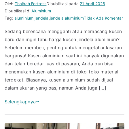
Oleh
Thalhah Fortress
Dipublikasi pada
21 April 2026
Dipublikasi di
Aluminium
pa
Tag:
aluminium
,
jendela
,
jendela aluminium
Tidak Ada Komentar
Be
Sedang berencana mengganti atau memasang kusen
Ha
baru dan ingin tahu harga kusen jendela aluminium?
Ku
Je
Sebelum membeli, penting untuk mengetahui kisaran
Al
harganya! Kusen aluminium saat ini banyak digunakan
Ce
dan telah beredar luas di pasaran, Anda pun bisa
Se
menemukan kusen aluminium di toko-toko material
Bel
terdekat. Biasanya, kusen aluminium sudah dijual
dalam ukuran yang pas, namun Anda juga […]
Selengkapnya