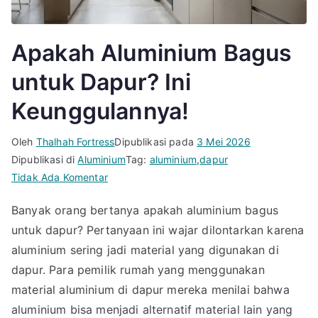
Apakah Aluminium Bagus
untuk Dapur? Ini
Keunggulannya!
Oleh
Thalhah Fortress
Dipublikasi pada
3 Mei 2026
Dipublikasi di
Aluminium
Tag:
aluminium
,
dapur
pada
Tidak Ada Komentar
Apakah
Banyak orang bertanya apakah aluminium bagus
Aluminium
untuk dapur? Pertanyaan ini wajar dilontarkan karena
Bagus
untuk
aluminium sering jadi material yang digunakan di
Dapur?
dapur. Para pemilik rumah yang menggunakan
Ini
material aluminium di dapur mereka menilai bahwa
Keunggulannya!
aluminium bisa menjadi alternatif material lain yang