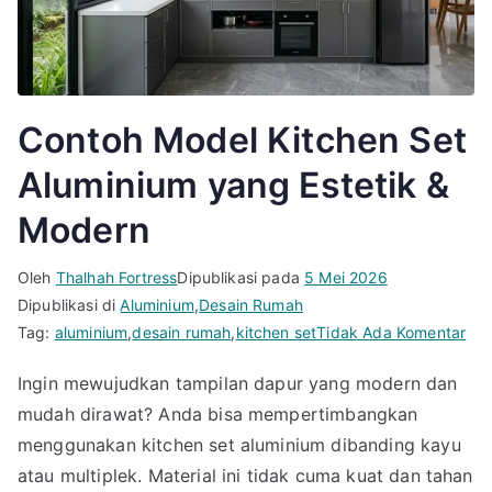
Contoh Model Kitchen Set
Aluminium yang Estetik &
Modern
Oleh
Thalhah Fortress
Dipublikasi pada
5 Mei 2026
Dipublikasi di
Aluminium
,
Desain Rumah
pa
Tag:
aluminium
,
desain rumah
,
kitchen set
Tidak Ada Komentar
Con
Ingin mewujudkan tampilan dapur yang modern dan
Mod
mudah dirawat? Anda bisa mempertimbangkan
Kit
Set
menggunakan kitchen set aluminium dibanding kayu
Alu
atau multiplek. Material ini tidak cuma kuat dan tahan