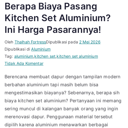
Berapa Biaya Pasang
Kitchen Set Aluminium?
Ini Harga Pasarannya!
Oleh
Thalhah Fortress
Dipublikasi pada
2 Mei 2026
Dipublikasi di
Aluminium
Tag:
aluminium
,
kitchen set
,
kitchen set aluminium
pada
Tidak Ada Komentar
Berapa
Berencana membuat dapur dengan tampilan modern
Biaya
berbahan aluminium tapi masih belum bisa
Pasang
Kitchen
mengestimasikan biayanya? Sebenarnya, berapa sih
Set
biaya kitchen set aluminium? Pertanyaan ini memang
Aluminium?
sering muncul di kalangan banyak orang yang ingin
Ini
merenovasi dapur. Penggunaan material tersebut
Harga
dipilih karena aluminium menawarkan berbagai
Pasarannya!