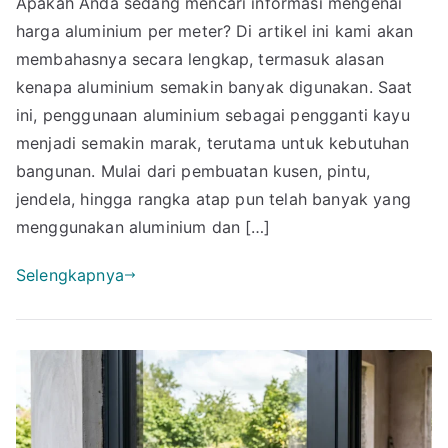
Apakah Anda sedang mencari informasi mengenai
Harg
harga aluminium per meter? Di artikel ini kami akan
Alum
per
membahasnya secara lengkap, termasuk alasan
Mete
kenapa aluminium semakin banyak digunakan. Saat
Cek
ini, penggunaan aluminium sebagai pengganti kayu
Estim
menjadi semakin marak, terutama untuk kebutuhan
di
bangunan. Mulai dari pembuatan kusen, pintu,
Sini!
jendela, hingga rangka atap pun telah banyak yang
menggunakan aluminium dan […]
Selengkapnya