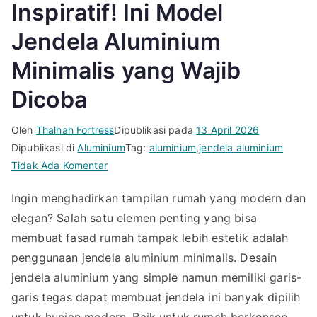
Inspiratif! Ini Model
Jendela Aluminium
Minimalis yang Wajib
Dicoba
Oleh
Thalhah Fortress
Dipublikasi pada
13 April 2026
Dipublikasi di
Aluminium
Tag:
aluminium
,
jendela aluminium
pada
Tidak Ada Komentar
Inspiratif!
Ingin menghadirkan tampilan rumah yang modern dan
Ini
elegan? Salah satu elemen penting yang bisa
Model
Jendela
membuat fasad rumah tampak lebih estetik adalah
Aluminium
penggunaan jendela aluminium minimalis. Desain
Minimalis
jendela aluminium yang simple namun memiliki garis-
yang
garis tegas dapat membuat jendela ini banyak dipilih
Wajib
untuk hunian modern. Baik untuk rumah berkonsep