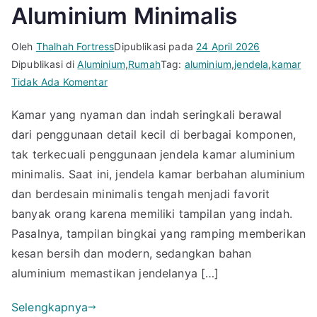
Aluminium Minimalis
Oleh
Thalhah Fortress
Dipublikasi pada
24 April 2026
Dipublikasi di
Aluminium
,
Rumah
Tag:
aluminium
,
jendela
,
kamar
pada
Tidak Ada Komentar
Cantik
Kamar yang nyaman dan indah seringkali berawal
&
dari penggunaan detail kecil di berbagai komponen,
Estetik!
Ini
tak terkecuali penggunaan jendela kamar aluminium
Dia
minimalis. Saat ini, jendela kamar berbahan aluminium
Model
dan berdesain minimalis tengah menjadi favorit
Jendela
banyak orang karena memiliki tampilan yang indah.
Kamar
Pasalnya, tampilan bingkai yang ramping memberikan
Aluminium
kesan bersih dan modern, sedangkan bahan
Minimalis
aluminium memastikan jendelanya […]
Selengkapnya