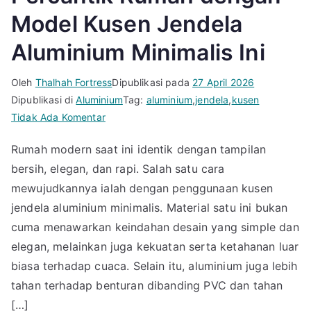
Model Kusen Jendela
Aluminium Minimalis Ini
Oleh
Thalhah Fortress
Dipublikasi pada
27 April 2026
Dipublikasi di
Aluminium
Tag:
aluminium
,
jendela
,
kusen
pada
Tidak Ada Komentar
Percantik
Rumah modern saat ini identik dengan tampilan
Rumah
bersih, elegan, dan rapi. Salah satu cara
dengan
Model
mewujudkannya ialah dengan penggunaan kusen
Kusen
jendela aluminium minimalis. Material satu ini bukan
Jendela
cuma menawarkan keindahan desain yang simple dan
Aluminium
elegan, melainkan juga kekuatan serta ketahanan luar
Minimalis
biasa terhadap cuaca. Selain itu, aluminium juga lebih
Ini
tahan terhadap benturan dibanding PVC dan tahan
[…]