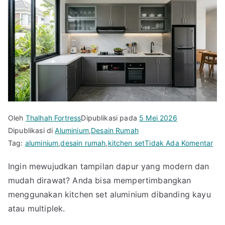
Oleh
Thalhah Fortress
Dipublikasi pada
5 Mei 2026
Dipublikasi di
Aluminium
,
Desain Rumah
pa
Tag:
aluminium
,
desain rumah
,
kitchen set
Tidak Ada Komentar
Con
Ingin mewujudkan tampilan dapur yang modern dan
Mod
mudah dirawat? Anda bisa mempertimbangkan
Kit
Set
menggunakan kitchen set aluminium dibanding kayu
Alu
atau multiplek.
ya