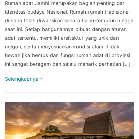
Rumah adat Jambi merupakan bagian penting dari
Nam
identitas budaya Nasional. Rumah-rumah tradisional
Rum
Adat
di sana telah diwariskan secara turun-temurun hingga
Jam
saat ini. Setiap bangunannya dibuat dengan aturan
Cek
adat tertentu, memiliki arsitektur yang unik dan
di
megah, serta menyesuaikan kondisi alam. Tidak
Sini
hewan jika bentuk dan fungsi rumah adat di provinsi
Ciri-
ini sangat beragam dan selalu menarik perhatian […]
ciri
dan
Selengkapnya
Keun