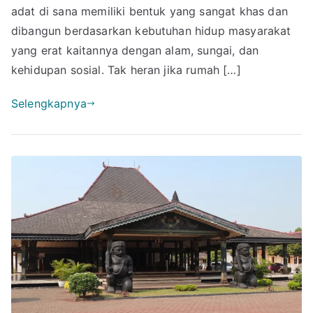
Apa
adat di sana memiliki bentuk yang sangat khas dan
Cek
dibangun berdasarkan kebutuhan hidup masyarakat
di
yang erat kaitannya dengan alam, sungai, dan
Sini
kehidupan sosial. Tak heran jika rumah […]
Sel
Selengkapnya