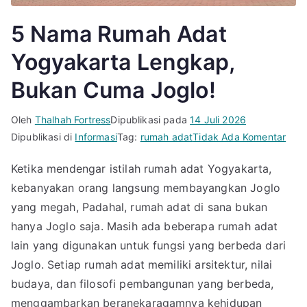
5 Nama Rumah Adat
Yogyakarta Lengkap,
Bukan Cuma Joglo!
Oleh
Thalhah Fortress
Dipublikasi pada
14 Juli 2026
pad
Dipublikasi di
Informasi
Tag:
rumah adat
Tidak Ada Komentar
5
Ketika mendengar istilah rumah adat Yogyakarta,
Nam
kebanyakan orang langsung membayangkan Joglo
Rum
Adat
yang megah, Padahal, rumah adat di sana bukan
Yogy
hanya Joglo saja. Masih ada beberapa rumah adat
Leng
lain yang digunakan untuk fungsi yang berbeda dari
Buk
Joglo. Setiap rumah adat memiliki arsitektur, nilai
Cum
budaya, dan filosofi pembangunan yang berbeda,
Jogl
menggambarkan beranekaragamnya kehidupan