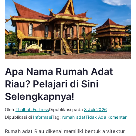
Apa Nama Rumah Adat
Riau? Pelajari di Sini
Selengkapnya!
Oleh
Thalhah Fortress
Dipublikasi pada
8 Juli 2026
pad
Dipublikasi di
Informasi
Tag:
rumah adat
Tidak Ada Komentar
Apa
Rumah adat Riau dikenal memiliki bentuk arsitektur
Nam