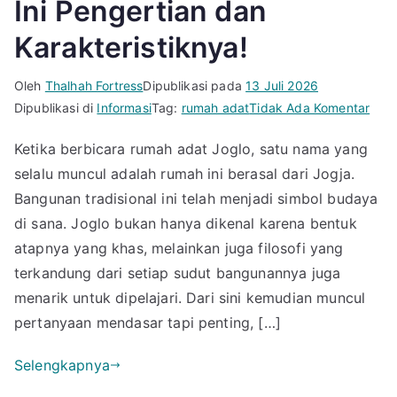
Ini Pengertian dan
Karakteristiknya!
Oleh
Thalhah Fortress
Dipublikasi pada
13 Juli 2026
pad
Dipublikasi di
Informasi
Tag:
rumah adat
Tidak Ada Komentar
Rum
Ketika berbicara rumah adat Joglo, satu nama yang
Adat
selalu muncul adalah rumah ini berasal dari Jogja.
Jogl
Adal
Bangunan tradisional ini telah menjadi simbol budaya
Ini
di sana. Joglo bukan hanya dikenal karena bentuk
Peng
atapnya yang khas, melainkan juga filosofi yang
dan
terkandung dari setiap sudut bangunannya juga
Kara
menarik untuk dipelajari. Dari sini kemudian muncul
pertanyaan mendasar tapi penting, […]
Selengkapnya