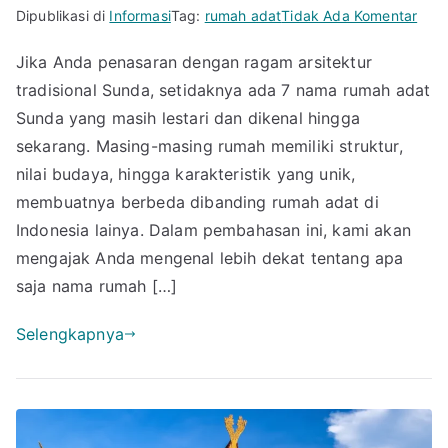
pad
Dipublikasi di
Informasi
Tag:
rumah adat
Tidak Ada Komentar
7
Jika Anda penasaran dengan ragam arsitektur
Nam
tradisional Sunda, setidaknya ada 7 nama rumah adat
Rum
Adat
Sunda yang masih lestari dan dikenal hingga
Sun
sekarang. Masing-masing rumah memiliki struktur,
dan
nilai budaya, hingga karakteristik yang unik,
Keun
membuatnya berbeda dibanding rumah adat di
yan
Indonesia lainya. Dalam pembahasan ini, kami akan
Perl
mengajak Anda mengenal lebih dekat tentang apa
And
saja nama rumah […]
Keta
Selengkapnya