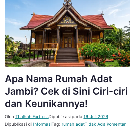
Apa Nama Rumah Adat
Jambi? Cek di Sini Ciri-ciri
dan Keunikannya!
Oleh
Thalhah Fortress
Dipublikasi pada
16 Juli 2026
pad
Dipublikasi di
Informasi
Tag:
rumah adat
Tidak Ada Komentar
Apa