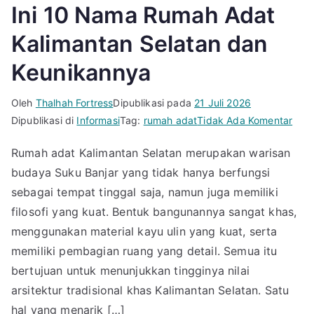
Ini 10 Nama Rumah Adat
Kalimantan Selatan dan
Keunikannya
Oleh
Thalhah Fortress
Dipublikasi pada
21 Juli 2026
pad
Dipublikasi di
Informasi
Tag:
rumah adat
Tidak Ada Komentar
Ini
Rumah adat Kalimantan Selatan merupakan warisan
10
budaya Suku Banjar yang tidak hanya berfungsi
Nam
Rum
sebagai tempat tinggal saja, namun juga memiliki
Adat
filosofi yang kuat. Bentuk bangunannya sangat khas,
Kali
menggunakan material kayu ulin yang kuat, serta
Sela
memiliki pembagian ruang yang detail. Semua itu
dan
bertujuan untuk menunjukkan tingginya nilai
Keun
arsitektur tradisional khas Kalimantan Selatan. Satu
hal yang menarik […]