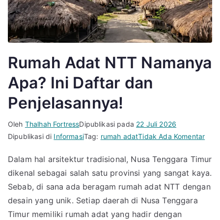
Rumah Adat NTT Namanya
Apa? Ini Daftar dan
Penjelasannya!
Oleh
Thalhah Fortress
Dipublikasi pada
22 Juli 2026
pad
Dipublikasi di
Informasi
Tag:
rumah adat
Tidak Ada Komentar
Rum
Dalam hal arsitektur tradisional, Nusa Tenggara Timur
Adat
dikenal sebagai salah satu provinsi yang sangat kaya.
NTT
Nam
Sebab, di sana ada beragam rumah adat NTT dengan
Apa
desain yang unik. Setiap daerah di Nusa Tenggara
Ini
Timur memiliki rumah adat yang hadir dengan