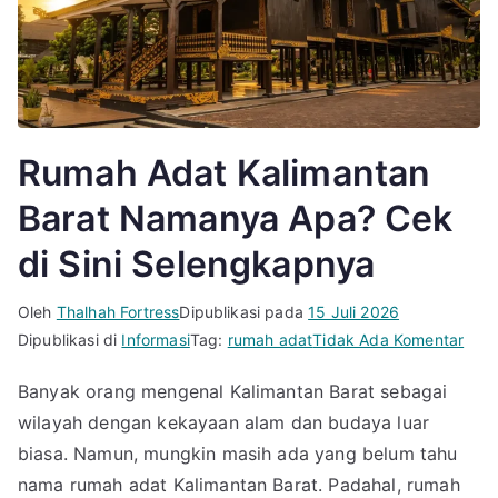
Rumah Adat Kalimantan
Barat Namanya Apa? Cek
di Sini Selengkapnya
Oleh
Thalhah Fortress
Dipublikasi pada
15 Juli 2026
pad
Dipublikasi di
Informasi
Tag:
rumah adat
Tidak Ada Komentar
Rum
Banyak orang mengenal Kalimantan Barat sebagai
Adat
wilayah dengan kekayaan alam dan budaya luar
Kali
Bara
biasa. Namun, mungkin masih ada yang belum tahu
Nam
nama rumah adat Kalimantan Barat. Padahal, rumah