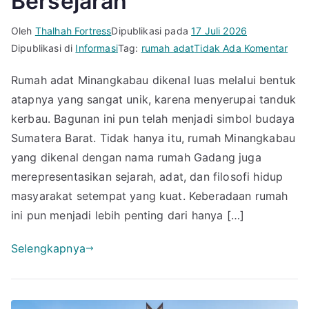
Bersejarah
Oleh
Thalhah Fortress
Dipublikasi pada
17 Juli 2026
pad
Dipublikasi di
Informasi
Tag:
rumah adat
Tidak Ada Komentar
Rum
Rumah adat Minangkabau dikenal luas melalui bentuk
Gad
atapnya yang sangat unik, karena menyerupai tanduk
:
Rum
kerbau. Bagunan ini pun telah menjadi simbol budaya
Adat
Sumatera Barat. Tidak hanya itu, rumah Minangkabau
Min
yang dikenal dengan nama rumah Gadang juga
yan
merepresentasikan sejarah, adat, dan filosofi hidup
Pun
masyarakat setempat yang kuat. Keberadaan rumah
Atap
ini pun menjadi lebih penting dari hanya […]
Unik
dan
Selengkapnya
Bers