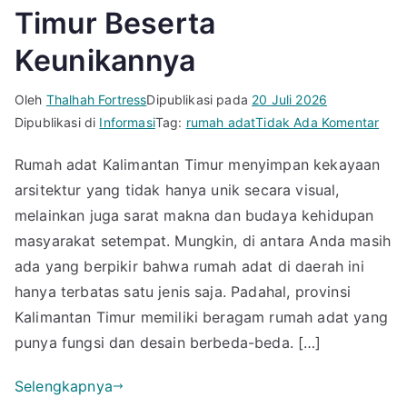
Timur Beserta
Keunikannya
Oleh
Thalhah Fortress
Dipublikasi pada
20 Juli 2026
pad
Dipublikasi di
Informasi
Tag:
rumah adat
Tidak Ada Komentar
Kena
Rumah adat Kalimantan Timur menyimpan kekayaan
5
arsitektur yang tidak hanya unik secara visual,
Daft
Nam
melainkan juga sarat makna dan budaya kehidupan
Rum
masyarakat setempat. Mungkin, di antara Anda masih
Adat
ada yang berpikir bahwa rumah adat di daerah ini
Kali
hanya terbatas satu jenis saja. Padahal, provinsi
Timu
Kalimantan Timur memiliki beragam rumah adat yang
Bese
punya fungsi dan desain berbeda-beda. […]
Keun
Selengkapnya