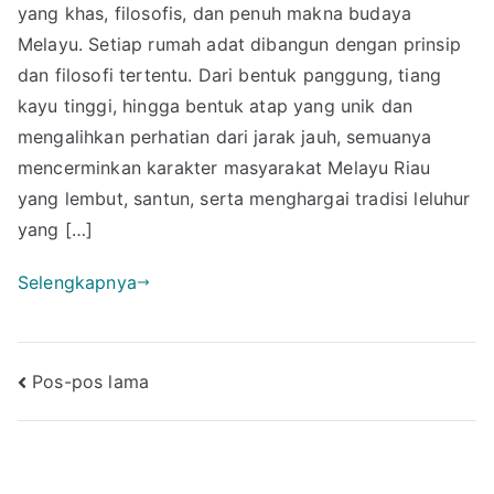
yang khas, filosofis, dan penuh makna budaya
Rum
Adat
Melayu. Setiap rumah adat dibangun dengan prinsip
Riau
dan filosofi tertentu. Dari bentuk panggung, tiang
Pelaj
kayu tinggi, hingga bentuk atap yang unik dan
di
mengalihkan perhatian dari jarak jauh, semuanya
Sini
mencerminkan karakter masyarakat Melayu Riau
Sele
yang lembut, santun, serta menghargai tradisi leluhur
yang […]
Selengkapnya
Navigasi
Pos-pos lama
pos