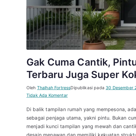
Gak Cuma Cantik, Pint
Terbaru Juga Super Ko
Oleh
Thalhah Fortress
Dipublikasi pada
30 Desember 
pada
Tidak Ada Komentar
Gak
Di balik tampilan rumah yang mempesona, ada 
Cuma
sebagai penjaga utama, yakni pintu. Bukan cu
Cantik,
Pintu
menjadi kunci tampilan yang mewah dan cantik
Rumah
desain menawan dan memiliki kekuatan struktu