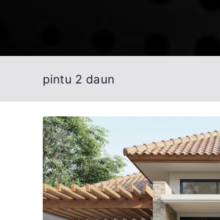
Loncat
ke
konten
pintu 2 daun