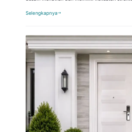
Depan
2
Selengkapnya
Pintu
Terbaru
Juga
Super
Kokoh!