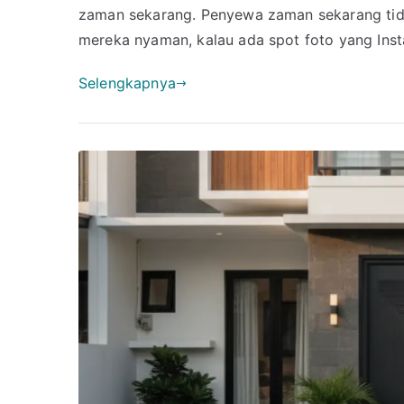
Rumah
zaman sekarang. Penyewa zaman sekarang tida
Kontrakan
mereka nyaman, kalau ada spot foto yang Insta
2
Pintu
Selengkapnya
yang
Instagramable