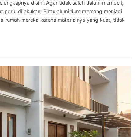
elengkapnya disini. Agar tidak salah dalam membeli,
Ini
Harga
t perlu dilakukan. Pintu aluminium memang menjadi
Pintu
da rumah mereka karena materialnya yang kuat, tidak
Aluminium
2
Pintu
Terbaru
Secara
Umum