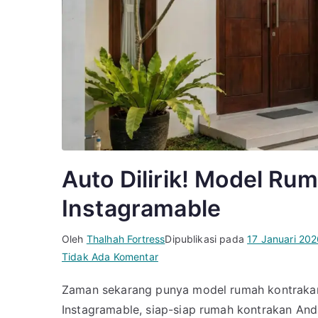
Auto Dilirik! Model Ru
Instagramable
Oleh
Thalhah Fortress
Dipublikasi pada
17 Januari 20
pada
Tidak Ada Komentar
Auto
Zaman sekarang punya model rumah kontrakan 
Dilirik!
Instagramable, siap-siap rumah kontrakan And
Model