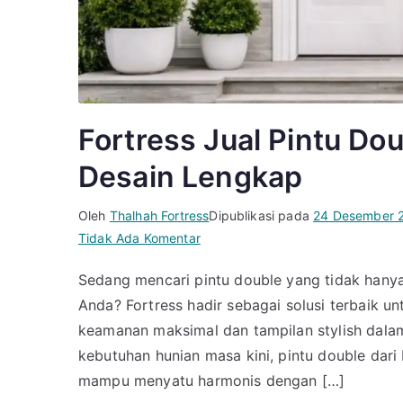
Fortress Jual Pintu Do
Desain Lengkap
Oleh
Thalhah Fortress
Dipublikasi pada
24 Desember 
pada
Tidak Ada Komentar
Fortress
Sedang mencari pintu double yang tidak hany
Jual
Anda? Fortress hadir sebagai solusi terbaik 
Pintu
Double
keamanan maksimal dan tampilan stylish dala
Rumah
kebutuhan hunian masa kini, pintu double dari
Modern
mampu menyatu harmonis dengan […]
Pilihan