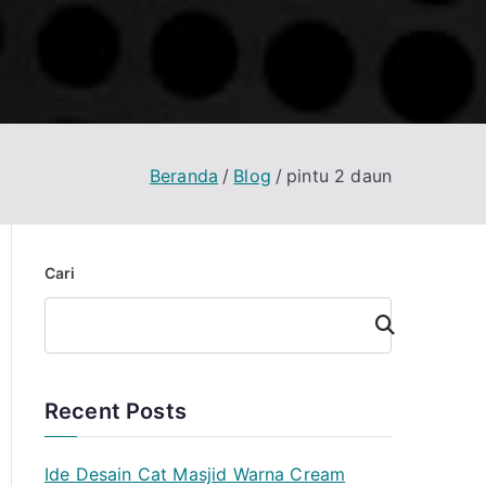
Beranda
Blog
pintu 2 daun
Cari
Cari
Recent Posts
Ide Desain Cat Masjid Warna Cream