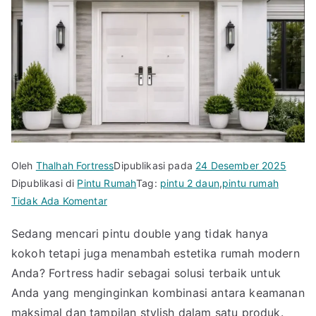
Oleh
Thalhah Fortress
Dipublikasi pada
24 Desember 2025
Dipublikasi di
Pintu Rumah
Tag:
pintu 2 daun
,
pintu rumah
pada
Tidak Ada Komentar
Fortress
Sedang mencari pintu double yang tidak hanya
Jual
kokoh tetapi juga menambah estetika rumah modern
Pintu
Double
Anda? Fortress hadir sebagai solusi terbaik untuk
Rumah
Anda yang menginginkan kombinasi antara keamanan
Modern
maksimal dan tampilan stylish dalam satu produk.