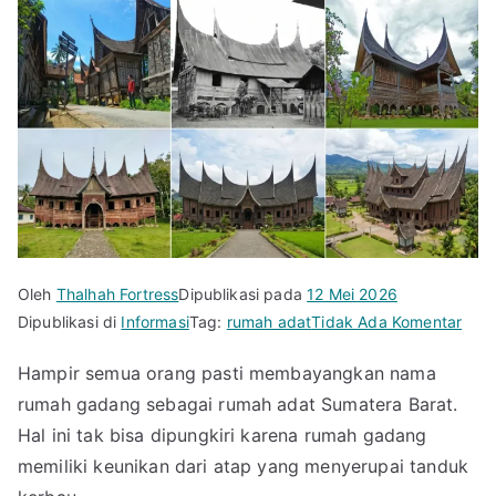
Oleh
Thalhah Fortress
Dipublikasi pada
12 Mei 2026
pad
Dipublikasi di
Informasi
Tag:
rumah adat
Tidak Ada Komentar
5
Hampir semua orang pasti membayangkan nama
Nam
rumah gadang sebagai rumah adat Sumatera Barat.
Rum
Adat
Hal ini tak bisa dipungkiri karena rumah gadang
Sum
memiliki keunikan dari atap yang menyerupai tanduk
Bara