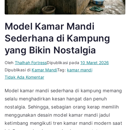
Model Kamar Mandi
Sederhana di Kampung
yang Bikin Nostalgia
Oleh
Thalhah Fortress
Dipublikasi pada
10 Maret 2026
Dipublikasi di
Kamar Mandi
Tag:
kamar mandi
pada
Tidak Ada Komentar
Model
Model kamar mandi sederhana di kampung memang
Kamar
selalu menghadirkan kesan hangat dan penuh
Mandi
Sederhana
nostalgia. Sehingga, sebagian orang kerap memilih
di
menggunakan desain model kamar mandi jadul
Kampung
ketimbang mengikuti tren kamar mandi modern saat
yang