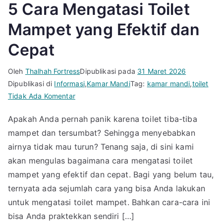
5 Cara Mengatasi Toilet
Mampet yang Efektif dan
Cepat
Oleh
Thalhah Fortress
Dipublikasi pada
31 Maret 2026
Dipublikasi di
Informasi
,
Kamar Mandi
Tag:
kamar mandi
,
toilet
pada
Tidak Ada Komentar
5
Apakah Anda pernah panik karena toilet tiba-tiba
Cara
mampet dan tersumbat? Sehingga menyebabkan
Mengatasi
Toilet
airnya tidak mau turun? Tenang saja, di sini kami
Mampet
akan mengulas bagaimana cara mengatasi toilet
yang
mampet yang efektif dan cepat. Bagi yang belum tau,
Efektif
ternyata ada sejumlah cara yang bisa Anda lakukan
dan
untuk mengatasi toilet mampet. Bahkan cara-cara ini
Cepat
bisa Anda praktekkan sendiri […]