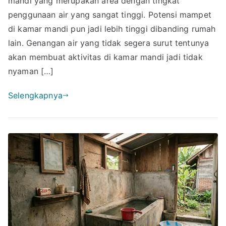
mandi yang merupakan area dengan tingkat
Kamar
penggunaan air yang sangat tinggi. Potensi mampet
Mandi
di kamar mandi pun jadi lebih tinggi dibanding rumah
Mampet
lain. Genangan air yang tidak segera surut tentunya
dengan
akan membuat aktivitas di kamar mandi jadi tidak
Cepat
nyaman […]
Selengkapnya