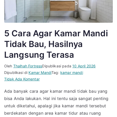
5 Cara Agar Kamar Mandi
Tidak Bau, Hasilnya
Langsung Terasa
Oleh
Thalhah Fortress
Dipublikasi pada
10 April 2026
Dipublikasi di
Kamar Mandi
Tag:
kamar mandi
pada
Tidak Ada Komentar
5
Ada banyak cara agar kamar mandi tidak bau yang
Cara
bisa Anda lakukan. Hal ini tentu saja sangat penting
Agar
Kamar
untuk diketahui, apalagi jika kamar mandi tersebut
Mandi
berdekatan dengan area kamar tidur atau ruang