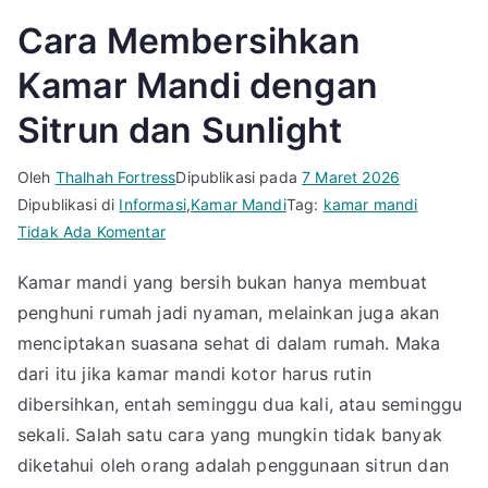
Cara Membersihkan
Kamar Mandi dengan
Sitrun dan Sunlight
Oleh
Thalhah Fortress
Dipublikasi pada
7 Maret 2026
Dipublikasi di
Informasi
,
Kamar Mandi
Tag:
kamar mandi
pada
Tidak Ada Komentar
Cara
Kamar mandi yang bersih bukan hanya membuat
Membersihkan
penghuni rumah jadi nyaman, melainkan juga akan
Kamar
Mandi
menciptakan suasana sehat di dalam rumah. Maka
dengan
dari itu jika kamar mandi kotor harus rutin
Sitrun
dibersihkan, entah seminggu dua kali, atau seminggu
dan
sekali. Salah satu cara yang mungkin tidak banyak
Sunlight
diketahui oleh orang adalah penggunaan sitrun dan