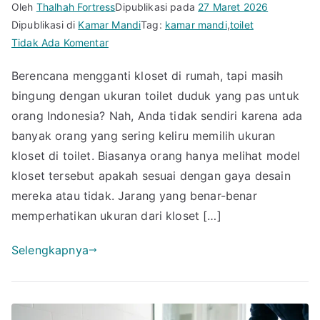
Oleh
Thalhah Fortress
Dipublikasi pada
27 Maret 2026
Dipublikasi di
Kamar Mandi
Tag:
kamar mandi
,
toilet
pada
Tidak Ada Komentar
Wajib
Berencana mengganti kloset di rumah, tapi masih
Tahu!
bingung dengan ukuran toilet duduk yang pas untuk
Ini
Dia
orang Indonesia? Nah, Anda tidak sendiri karena ada
Ukuran
banyak orang yang sering keliru memilih ukuran
Toilet
kloset di toilet. Biasanya orang hanya melihat model
Duduk
kloset tersebut apakah sesuai dengan gaya desain
Standar
mereka atau tidak. Jarang yang benar-benar
untuk
memperhatikan ukuran dari kloset […]
Orang
Indonesia
Selengkapnya