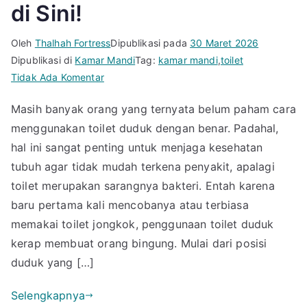
di Sini!
Oleh
Thalhah Fortress
Dipublikasi pada
30 Maret 2026
Dipublikasi di
Kamar Mandi
Tag:
kamar mandi
,
toilet
pada
Tidak Ada Komentar
Cara
Masih banyak orang yang ternyata belum paham cara
Menggunakan
menggunakan toilet duduk dengan benar. Padahal,
Toilet
Duduk
hal ini sangat penting untuk menjaga kesehatan
yang
tubuh agar tidak mudah terkena penyakit, apalagi
Benar,
toilet merupakan sarangnya bakteri. Entah karena
Simak
baru pertama kali mencobanya atau terbiasa
di
memakai toilet jongkok, penggunaan toilet duduk
Sini!
kerap membuat orang bingung. Mulai dari posisi
duduk yang […]
Selengkapnya