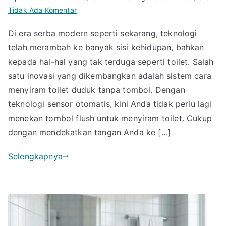
pada
Tidak Ada Komentar
Canggih!
Di era serba modern seperti sekarang, teknologi
Ini
telah merambah ke banyak sisi kehidupan, bahkan
Cara
Menyiram
kepada hal-hal yang tak terduga seperti toilet. Salah
Toilet
satu inovasi yang dikembangkan adalah sistem cara
Duduk
menyiram toilet duduk tanpa tombol. Dengan
Tanpa
teknologi sensor otomatis, kini Anda tidak perlu lagi
Tombol
menekan tombol flush untuk menyiram toilet. Cukup
dengan
dengan mendekatkan tangan Anda ke […]
Sensor
Selengkapnya