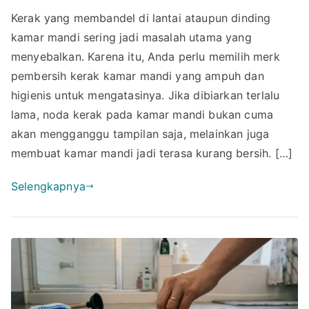
Rekomendasi
Kerak yang membandel di lantai ataupun dinding
Merk
kamar mandi sering jadi masalah utama yang
Pembersih
Kerak
menyebalkan. Karena itu, Anda perlu memilih merk
Kamar
pembersih kerak kamar mandi yang ampuh dan
Mandi
higienis untuk mengatasinya. Jika dibiarkan terlalu
yang
lama, noda kerak pada kamar mandi bukan cuma
Ampuh
akan mengganggu tampilan saja, melainkan juga
dan
membuat kamar mandi jadi terasa kurang bersih. […]
Higienis
Selengkapnya