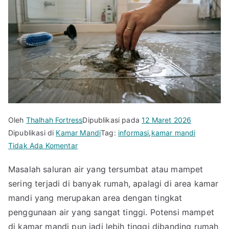
Oleh
Thalhah Fortress
Dipublikasi pada
12 Maret 2026
Dipublikasi di
Kamar Mandi
Tag:
informasi
,
kamar mandi
pada
Tidak Ada Komentar
Cara
Masalah saluran air yang tersumbat atau mampet
Mengatasi
sering terjadi di banyak rumah, apalagi di area kamar
Saluran
Air
mandi yang merupakan area dengan tingkat
Kamar
penggunaan air yang sangat tinggi. Potensi mampet
Mandi
di kamar mandi pun jadi lebih tinggi dibanding rumah