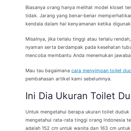
Toilet
Biasanya orang hanya melihat model kloset t
Duduk
tidak. Jarang yang benar-benar memperhatikan
Standar
kendala dalam hal kenyamanan ketika digunak
untuk
Orang
Misalnya, jika terlalu tinggi atau terlalu ren
Indonesia
nyaman serta berdampak pada kesehatan tubuh.
mencoba membantu Anda menemukan jawaban d
Mau tau bagaimana
cara menyimpan toilet du
pembahasan artikel kami sebelumnya.
Ini Dia Ukuran Toilet D
Untuk mengetahui berapa ukuran toilet duduk 
mengetahui rata-rata tinggi orang Indonesia te
adalah 152 cm untuk wanita dan 163 cm untuk 