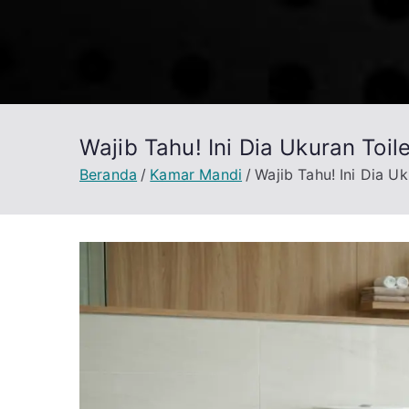
Loncat
ke
konten
Wajib Tahu! Ini Dia Ukuran Toi
Beranda
Kamar Mandi
Wajib Tahu! Ini Dia U