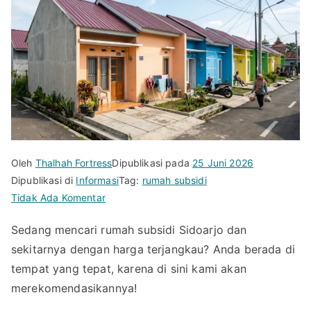
Oleh
Thalhah Fortress
Dipublikasi pada
25 Juni 2026
Dipublikasi di
Informasi
Tag:
rumah subsidi
pada
Tidak Ada Komentar
Cari
Sedang mencari rumah subsidi Sidoarjo dan
Rumah
sekitarnya dengan harga terjangkau? Anda berada di
Subsidi
Sidoarjo
tempat yang tepat, karena di sini kami akan
dan
merekomendasikannya!
Sekitarnya?