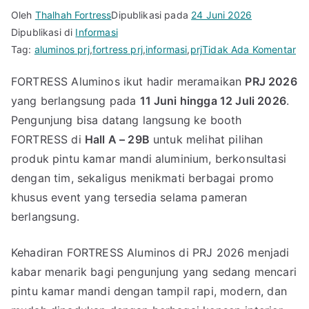
Oleh
Thalhah Fortress
Dipublikasi pada
24 Juni 2026
Dipublikasi di
Informasi
pa
Tag:
aluminos prj
,
fortress prj
,
informasi
,
prj
Tidak Ada Komentar
Ban
FORTRESS Aluminos ikut hadir meramaikan
PRJ 2026
Pr
yang berlangsung pada
11 Juni hingga 12 Juli 2026
.
FO
Al
Pengunjung bisa datang langsung ke booth
Ha
FORTRESS di
Hall A – 29B
untuk melihat pilihan
Pi
produk pintu kamar mandi aluminium, berkonsultasi
Ka
dengan tim, sekaligus menikmati berbagai promo
Ma
khusus event yang tersedia selama pameran
Al
berlangsung.
di
PR
Kehadiran FORTRESS Aluminos di PRJ 2026 menjadi
20
kabar menarik bagi pengunjung yang sedang mencari
pintu kamar mandi dengan tampil rapi, modern, dan