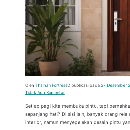
Oleh
Thalhah Fortress
Dipublikasi pada
27 Desember 
pada
Tidak Ada Komentar
Bingung
Setiap pagi kita membuka pintu, tapi pernahka
Pilih
sepanjang hati? Di sisi lain, banyak orang r
Pintu?
Ini
interior, namun menyepelekan desain pintu yang
Rekomendasi