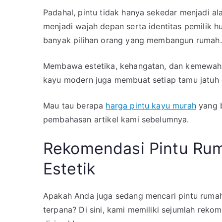
Pintu
Padahal, pintu tidak hanya sekedar menjadi ala
Rumah
menjadi wajah depan serta identitas pemilik h
Kayu
banyak pilihan orang yang membangun rumah.
Modern
dan
Membawa estetika, kehangatan, dan kemewahan 
Estetik
kayu modern juga membuat setiap tamu jatuh 
Mau tau berapa
harga pintu kayu murah
yang b
pembahasan artikel kami sebelumnya.
Rekomendasi Pintu Ru
Estetik
Apakah Anda juga sedang mencari pintu ruma
terpana? Di sini, kami memiliki sejumlah rek