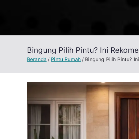
Loncat
ke
konten
Bingung Pilih Pintu? Ini Reko
Beranda
Pintu Rumah
Bingung Pilih Pintu? 