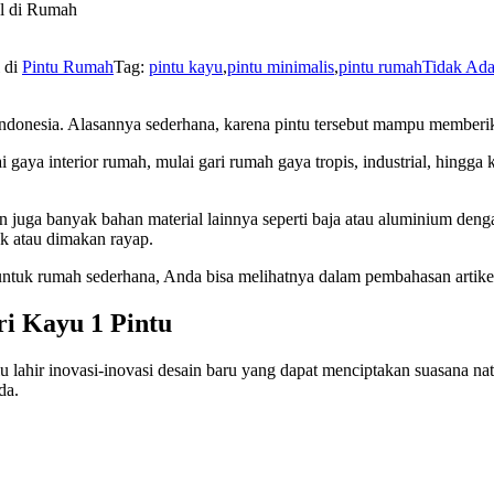
al di Rumah
i di
Pintu Rumah
Tag:
pintu kayu
,
pintu minimalis
,
pintu rumah
Tidak Ad
 Indonesia. Alasannya sederhana, karena pintu tersebut mampu memberi
gaya interior rumah, mulai gari rumah gaya tropis, industrial, hingga
kan juga banyak bahan material lainnya seperti baja atau aluminium deng
k atau dimakan rayap.
ntuk rumah sederhana, Anda bisa melihatnya dalam pembahasan artike
ri Kayu 1 Pintu
alu lahir inovasi-inovasi desain baru yang dapat menciptakan suasana n
da.