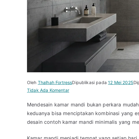
Oleh
Thalhah Fortress
Dipublikasi pada
12 Mei 2025
Di
pada
Tidak Ada Komentar
Contoh
Mendesain kamar mandi bukan perkara mudah,
Kamar
keduanya bisa menciptakan kombinasi yang este
Mandi
Minimalis
desain contoh kamar mandi minimalis yang me
Terbaru
2026
Kamar mandi menjadi tempat yang setiap hari 