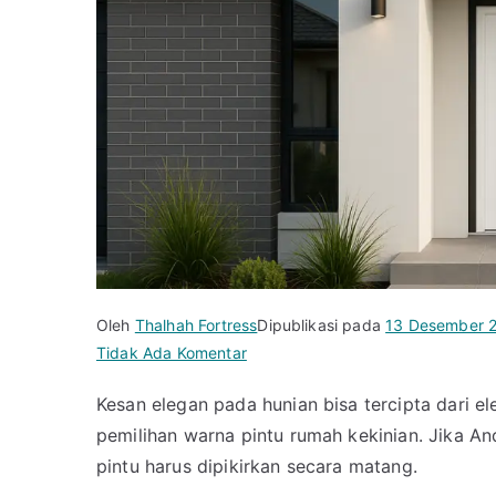
Oleh
Thalhah Fortress
Dipublikasi pada
13 Desember 
pada
Tidak Ada Komentar
Ingin
Kesan elegan pada hunian bisa tercipta dari e
Rumah
pemilihan warna pintu rumah kekinian. Jika A
Terlihat
Elegan?
pintu harus dipikirkan secara matang.
Pilih