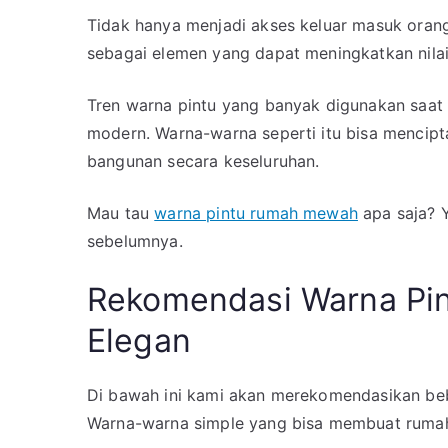
Warna
Tidak hanya menjadi akses keluar masuk orang a
Pintu
sebagai elemen yang dapat meningkatkan nilai
Rumah
Kekinian
Tren warna pintu yang banyak digunakan saat 
Ini
modern. Warna-warna seperti itu bisa mencip
bangunan secara keseluruhan.
Mau tau
warna pintu rumah mewah
apa saja? 
sebelumnya.
Rekomendasi Warna Pin
Elegan
Di bawah ini kami akan merekomendasikan bebe
Warna-warna simple yang bisa membuat rumah 