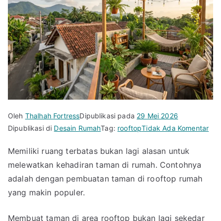
Oleh
Thalhah Fortress
Dipublikasi pada
29 Mei 2026
pa
Dipublikasi di
Desain Rumah
Tag:
rooftop
Tidak Ada Komentar
3
Memiliki ruang terbatas bukan lagi alasan untuk
Insp
melewatkan kehadiran taman di rumah. Contohnya
Des
Ta
adalah dengan pembuatan taman di rooftop rumah
di
yang makin populer.
Roo
Ru
Membuat taman di area rooftop bukan lagi sekedar