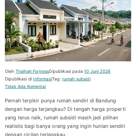
Oleh
Thalhah Fortress
Dipublikasi pada
10 Juni 2026
Dipublikasi di
Informasi
Tag:
rumah subsidi
pada
Tidak Ada Komentar
Jual
Pernah terpikir punya rumah sendiri di Bandung
Rumah
dengan harga terjangkau? Di tengah harga properti
Subsidi
Bandung
yang terus naik, rumah subsidi masih jadi pilihan
Ready
realistis bagi banya orang yang ingin hunian sendiri
Stock,
dengan cicilan terjangkau.