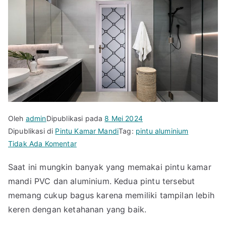
Oleh
admin
Dipublikasi pada
8 Mei 2024
Dipublikasi di
Pintu Kamar Mandi
Tag:
pintu aluminium
pada
Tidak Ada Komentar
Pintu
Saat ini mungkin banyak yang memakai pintu kamar
Kamar
mandi PVC dan aluminium. Kedua pintu tersebut
Mandi
PVC
memang cukup bagus karena memiliki tampilan lebih
vs
keren dengan ketahanan yang baik.
Aluminium,