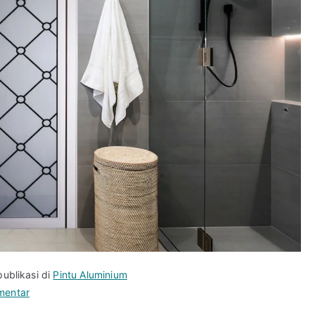
publikasi di
Pintu Aluminium
pada
mentar
Jual