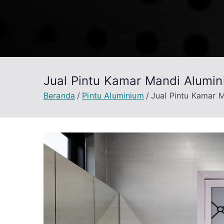
Loncat
ke
konten
Jual Pintu Kamar Mandi Alumi
Beranda
Pintu Aluminium
Jual Pintu Kamar 