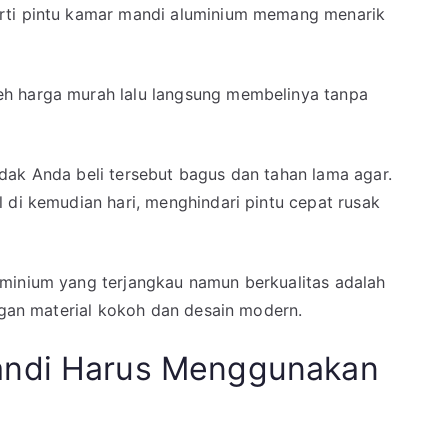
rti pintu kamar mandi aluminium memang menarik
Pintu
Kamar
Mandi
Aluminium
h harga murah lalu langsung membelinya tanpa
Murah
Merk
Aluminos
dak Anda beli tersebut bagus dan tahan lama agar.
 di kemudian hari, menghindari pintu cepat rusak
minium yang terjangkau namun berkualitas adalah
engan material kokoh dan desain modern.
andi Harus Menggunakan