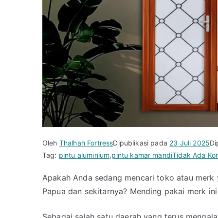
Oleh
Thalhah Fortress
Dipublikasi pada
23 Juli 2025
Di
Tag:
pintu aluminium
,
pintu kamar mandi
Tidak Ada Ko
Apakah Anda sedang mencari toko atau merk y
Papua dan sekitarnya? Mending pakai merk ini 
Sebagai salah satu daerah yang terus mengal