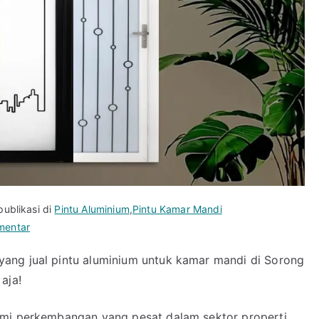
publikasi di
Pintu Aluminium
,
Pintu Kamar Mandi
pada
mentar
Berkualitas!
ang jual pintu aluminium untuk kamar mandi di Sorong
Jual
aja!
Pintu
Aluminium
untuk
ami perkembangan yang pesat dalam sektor properti,