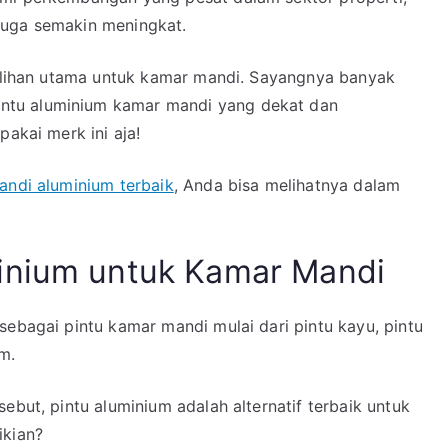
Kamar
juga semakin meningkat.
Mandi
di
 pilihan utama untuk kamar mandi. Sayangnya banyak
Sorong
ntu aluminium kamar mandi yang dekat dan
Papua
pakai merk ini aja!
andi aluminium terbaik
, Anda bisa melihatnya dalam
inium untuk Kamar Mandi
sebagai pintu kamar mandi mulai dari pintu kayu, pintu
m.
ebut, pintu aluminium adalah alternatif terbaik untuk
ikian?