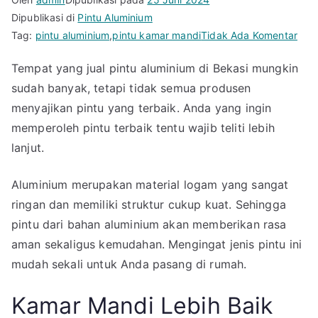
Dipublikasi di
Pintu Aluminium
pad
Tag:
pintu aluminium
,
pintu kamar mandi
Tidak Ada Komentar
Fort
Tempat yang jual pintu aluminium di Bekasi mungkin
Jual
sudah banyak, tetapi tidak semua produsen
Pint
Alum
menyajikan pintu yang terbaik. Anda yang ingin
di
memperoleh pintu terbaik tentu wajib teliti lebih
Beka
lanjut.
den
Har
Aluminium merupakan material logam yang sangat
Cum
ringan dan memiliki struktur cukup kuat. Sehingga
1
pintu dari bahan aluminium akan memberikan rasa
Jut
aman sekaligus kemudahan. Mengingat jenis pintu ini
Saja
mudah sekali untuk Anda pasang di rumah.
Kamar Mandi Lebih Baik