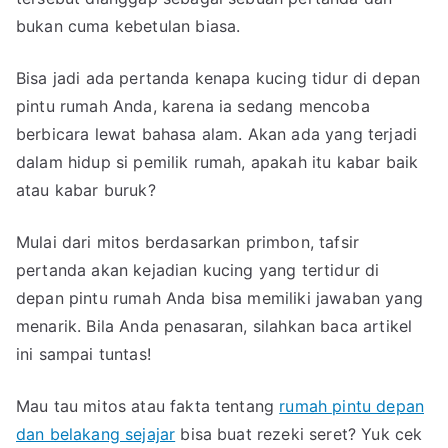
Pintu
bukan cuma kebetulan biasa.
Rumah,
Apa
Bisa jadi ada pertanda kenapa kucing tidur di depan
yang
pintu rumah Anda, karena ia sedang mencoba
Akan
berbicara lewat bahasa alam. Akan ada yang terjadi
Terjadi?
dalam hidup si pemilik rumah, apakah itu kabar baik
atau kabar buruk?
Mulai dari mitos berdasarkan primbon, tafsir
pertanda akan kejadian kucing yang tertidur di
depan pintu rumah Anda bisa memiliki jawaban yang
menarik. Bila Anda penasaran, silahkan baca artikel
ini sampai tuntas!
Mau tau mitos atau fakta tentang
rumah pintu depan
dan belakang sejajar
bisa buat rezeki seret? Yuk cek