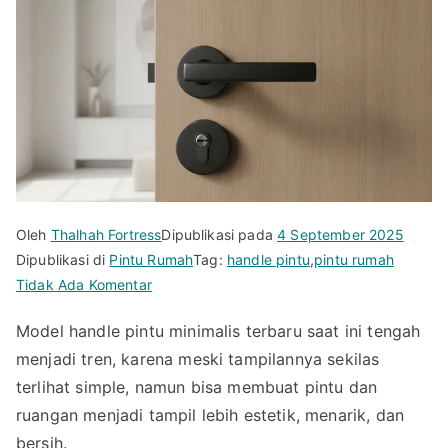
Oleh
Thalhah Fortress
Dipublikasi pada
4 September 2025
Dipublikasi di
Pintu Rumah
Tag:
handle pintu
,
pintu rumah
pada
Tidak Ada Komentar
Model
Model handle pintu minimalis terbaru saat ini tengah
Handle
menjadi tren, karena meski tampilannya sekilas
Pintu
Minimalis
terlihat simple, namun bisa membuat pintu dan
Terbaru
ruangan menjadi tampil lebih estetik, menarik, dan
yang
bersih.