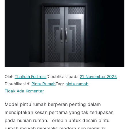
Oleh
Thalhah Fortress
Dipublikasi pada
21 November 2025
Dipublikasi di
Pintu Rumah
Tag:
pintu rumah
pada
Tidak Ada Komentar
Langsung
Model pintu rumah berperan penting dalam
Naksir!
menciptakan kesan pertama yang tak terlupakan
Ini
Karakteristik
pada hunian rumah. Terlebih untuk desain pintu
Pintu
rumah mewah minimalis modern pun memiliki