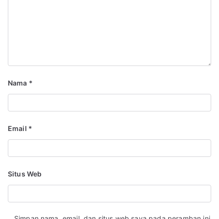
Nama
*
Email
*
Situs Web
Simpan nama, email, dan situs web saya pada peramban ini