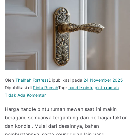
Oleh
Thalhah Fortress
Dipublikasi pada
24 November 2025
Dipublikasi di
Pintu Rumah
Tag:
handle pintu
,
pintu rumah
pada
Tidak Ada Komentar
Desain
Harga handle pintu rumah mewah saat ini makin
Timeless!
beragam, semuanya tergantung dari berbagai faktor
Cek
Harga
dan kondisi. Mulai dari desainnya, bahan
Handle
pembuatannya, serta keunggulan lain yang