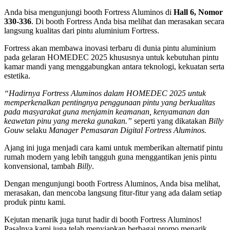
Anda bisa mengunjungi booth Fortress Aluminos di
Hall 6, Nomor
330-336
. Di booth Fortress Anda bisa melihat dan merasakan secara
langsung kualitas dari pintu aluminium Fortress.
Fortress akan membawa inovasi terbaru di dunia pintu aluminium
pada gelaran HOMEDEC 2025 khususnya untuk kebutuhan pintu
kamar mandi yang menggabungkan antara teknologi, kekuatan serta
estetika.
“Hadirnya Fortress Aluminos dalam HOMEDEC 2025 untuk
memperkenalkan pentingnya penggunaan pintu yang berkualitas
pada masyarakat guna menjamin keamanan, kenyamanan dan
keawetan pinu yang mereka gunakan.”
seperti yang dikatakan
Billy
Gouw
selaku
Manager Pemasaran Digital Fortress Aluminos.
Ajang ini juga menjadi cara kami untuk memberikan alternatif pintu
rumah modern yang lebih tangguh guna menggantikan jenis pintu
konvensional, tambah
Billy
.
Dengan mengunjungi booth Fortress Aluminos, Anda bisa melihat,
merasakan, dan mencoba langsung fitur-fitur yang ada dalam setiap
produk pintu kami.
Kejutan menarik juga turut hadir di booth Fortress Aluminos!
Pasalnya kami juga telah menyiapkan berbagai promo menarik