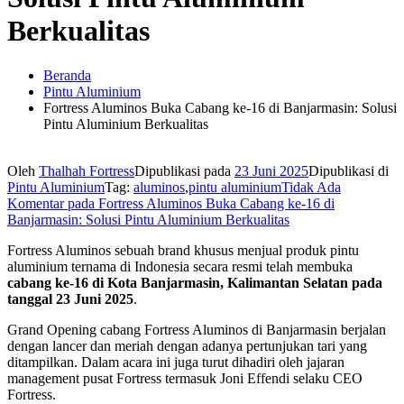
Berkualitas
Beranda
Pintu Aluminium
Fortress Aluminos Buka Cabang ke-16 di Banjarmasin: Solusi
Pintu Aluminium Berkualitas
Oleh
Thalhah Fortress
Dipublikasi pada
23 Juni 2025
Dipublikasi di
Pintu Aluminium
Tag:
aluminos
,
pintu aluminium
Tidak Ada
Komentar
pada Fortress Aluminos Buka Cabang ke-16 di
Banjarmasin: Solusi Pintu Aluminium Berkualitas
Fortress Aluminos sebuah brand khusus menjual produk pintu
aluminium ternama di Indonesia secara resmi telah membuka
cabang ke-16 di Kota Banjarmasin, Kalimantan Selatan pada
tanggal 23 Juni 2025
.
Grand Opening cabang Fortress Aluminos di Banjarmasin berjalan
dengan lancer dan meriah dengan adanya pertunjukan tari yang
ditampilkan. Dalam acara ini juga turut dihadiri oleh jajaran
management pusat Fortress termasuk Joni Effendi selaku CEO
Fortress.